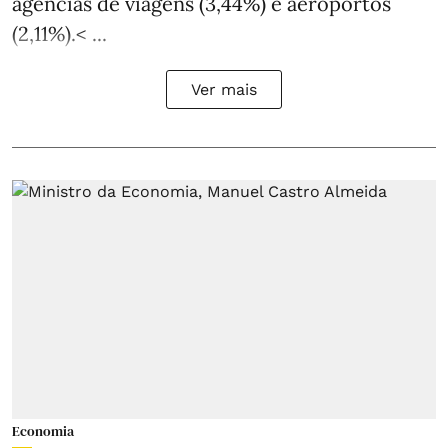
agências de viagens (3,44%) e aeroportos
(2,11%).< ...
Ver mais
Economia