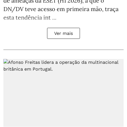
de ameaças da ESET (H1 2026), a que o
DN/DV teve acesso em primeira mão, traça
esta tendência int ...
Ver mais