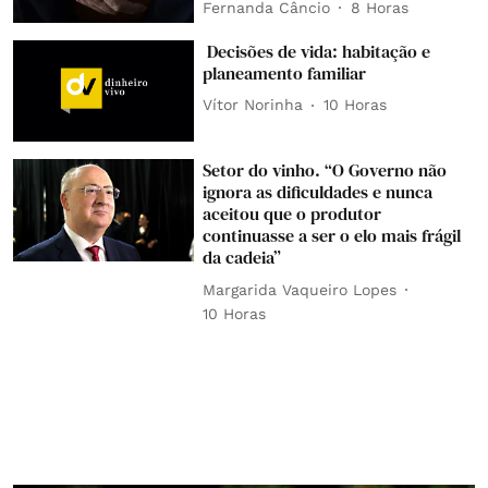
Fernanda Câncio
8 Horas
Decisões de vida: habitação e
planeamento familiar
Vítor Norinha
10 Horas
Setor do vinho. “O Governo não
ignora as dificuldades e nunca
aceitou que o produtor
continuasse a ser o elo mais frágil
da cadeia”
Margarida Vaqueiro Lopes
10 Horas