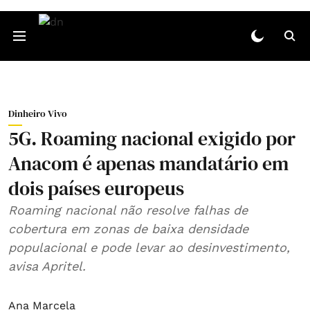
Dinheiro Vivo
5G. Roaming nacional exigido por
Anacom é apenas mandatário em
dois países europeus
Roaming nacional não resolve falhas de
cobertura em zonas de baixa densidade
populacional e pode levar ao desinvestimento,
avisa Apritel.
Ana Marcela