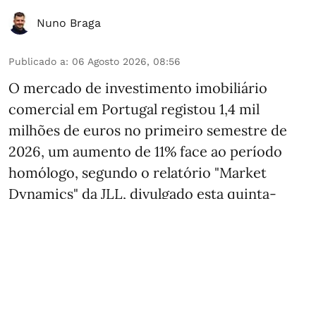
Nuno Braga
Publicado a
:
06 Agosto 2026, 08:56
O mercado de investimento imobiliário
comercial em Portugal registou 1,4 mil
milhões de euros no primeiro semestre de
2026, um aumento de 11% face ao período
homólogo, segundo o relatório "Market
Dynamics" da JLL, divulgado esta quinta-
feira.
Este crescimento revela-se concentrado em
poucos sectores, sendo que a hotelaria e
retalho absorveram cerca de dois terços do
capital investido, ev ...