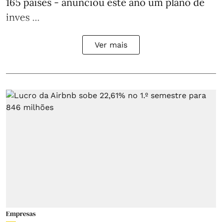
165 países - anunciou este ano um plano de
inves ...
Ver mais
Empresas