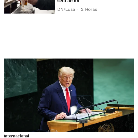
sem ácool
DN/Lusa
2 Horas
Internacional