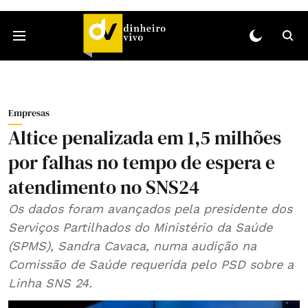
Empresas
Altice penalizada em 1,5 milhões
por falhas no tempo de espera e
atendimento no SNS24
Os dados foram avançados pela presidente dos
Serviços Partilhados do Ministério da Saúde
(SPMS), Sandra Cavaca, numa audição na
Comissão de Saúde requerida pelo PSD sobre a
Linha SNS 24.