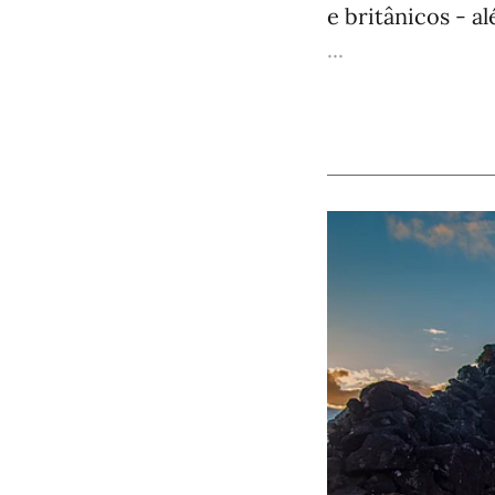
e britânicos - a
...