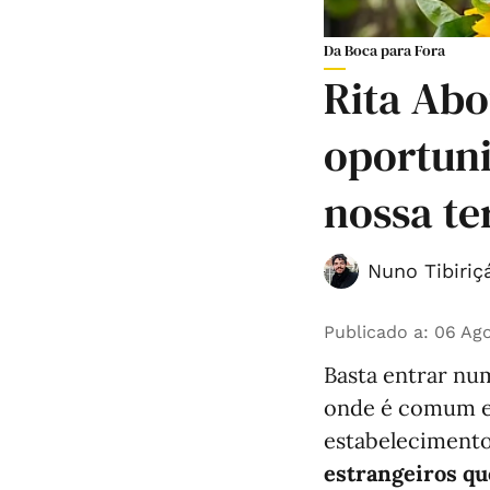
Da Boca para Fora
Rita Abo
oportun
nossa te
Nuno Tibiriç
Publicado a
:
06 Ago
Basta entrar n
onde é comum en
estabeleciment
estrangeiros qu