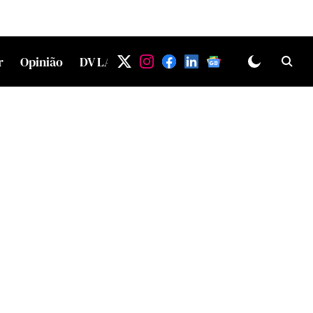
r
Opinião
DV LAB