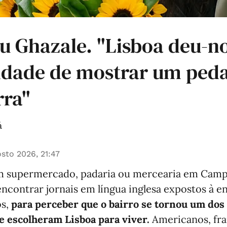
u Ghazale. "Lisboa deu-no
idade de mostrar um ped
rra"
á
sto 2026, 21:47
um supermercado, padaria ou mercearia em Camp
contrar jornais em língua inglesa expostos à e
os,
para perceber que o bairro se tornou um dos 
e escolheram Lisboa para viver.
Americanos, fra