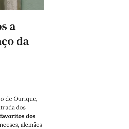
s a
aço da
o de Ourique,
ntrada dos
favoritos dos
nceses, alemães