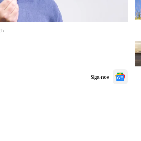
ch
Siga-nos