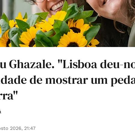
u Ghazale. "Lisboa deu-no
idade de mostrar um ped
rra"
á
sto 2026, 21:47