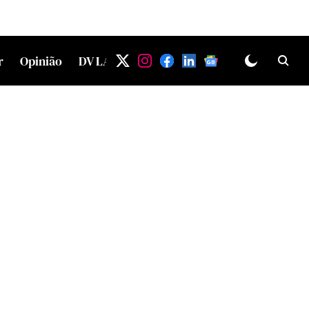
r
Opinião
DV LAB