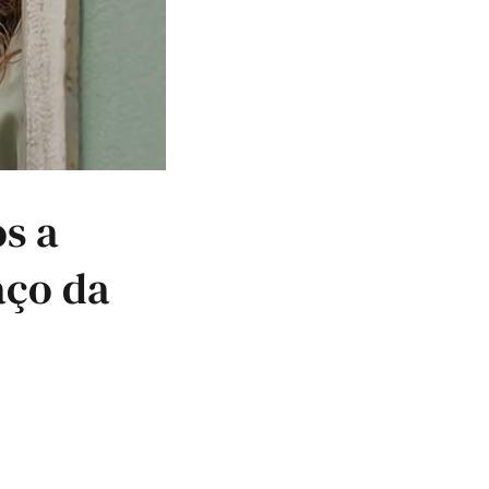
s a
aço da