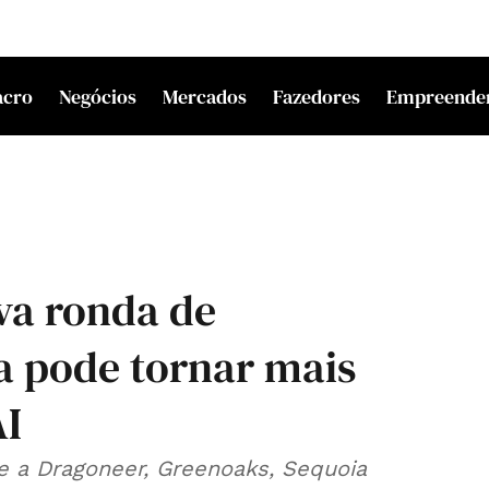
acro
Negócios
Mercados
Fazedores
Empreende
va ronda de
a pode tornar mais
AI
e a Dragoneer, Greenoaks, Sequoia