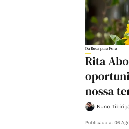
Da Boca para Fora
Rita Abo
oportun
nossa te
Nuno Tibiriç
Publicado a
:
06 Ago