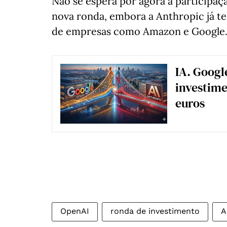
Não se espera por agora a participaç
nova ronda, embora a Anthropic já t
de empresas como Amazon e Google
IA. Googl
investime
euros
OpenAI
ronda de investimento
A