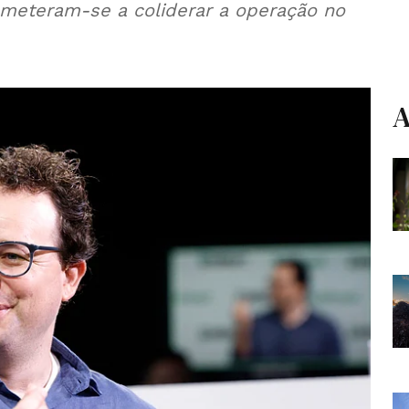
rometeram‑se a coliderar a operação no
A