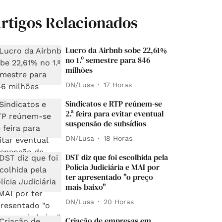
rtigos Relacionados
Lucro da Airbnb sobe 22,61%
no 1.º semestre para 846
milhões
DN/Lusa
17 Horas
Sindicatos e RTP reúnem-se
2.ª feira para evitar eventual
suspensão de subsídios
DN/Lusa
18 Horas
DST diz que foi escolhida pela
Polícia Judiciária e MAI por
ter apresentado "o preço
mais baixo"
DN/Lusa
20 Horas
Criação de empresas em