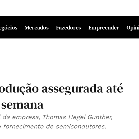
egócios
Mercados
Fazedores
Empreender
Opin
odução assegurada até
a semana
al da empresa, Thomas Hegel Gunther,
do fornecimento de semicondutores.