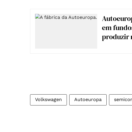
Autoeurop
em fundos
produzir 
Volkswagen
Autoeuropa
semico