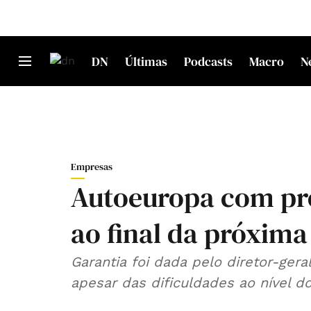
DN
Últimas
Podcasts
Macro
N
Empresas
Autoeuropa com pr
ao final da próxim
Garantia foi dada pelo diretor-ger
apesar das dificuldades ao nível 