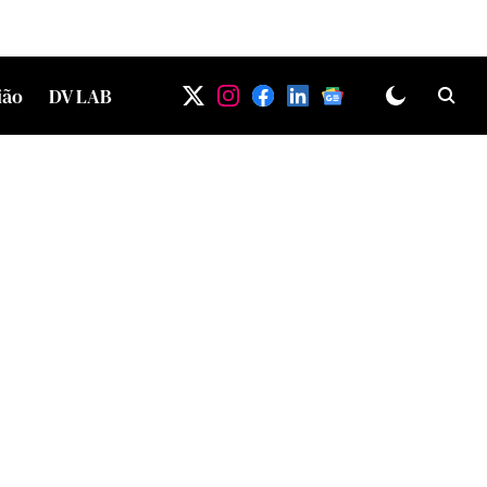
ião
DV LAB