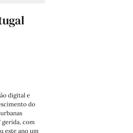
tugal
o digital e
rescimento do
 urbanas
T gerida, com
ou este ano um