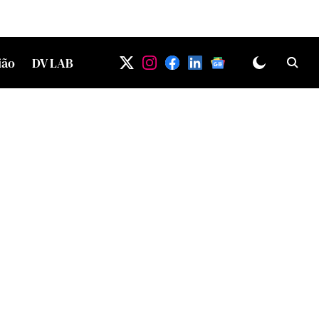
ião
DV LAB