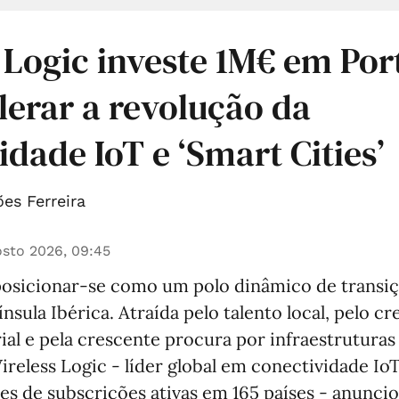
 Logic investe 1M€ em Por
lerar a revolução da
idade IoT e ‘Smart Cities’
es Ferreira
sto 2026, 09:45
posicionar-se como um polo dinâmico de transiçã
nsula Ibérica. Atraída pelo talento local, pelo c
ial e pela crescente procura por infraestruturas
Wireless Logic - líder global em conectividade Io
es de subscrições ativas em 165 países - anunci