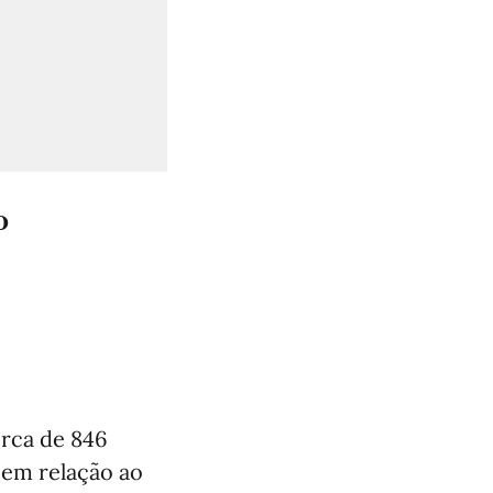
º
erca de 846
 em relação ao