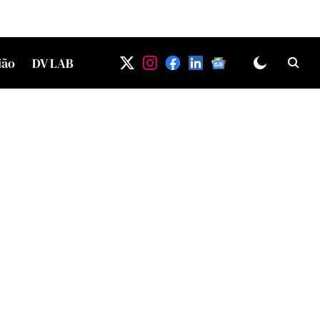
ião
DV LAB