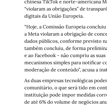
chinesa TikTok e norte-americana Me
“violaram as obrigações” de transparê
digitais da União Europeia.
“Hoje, a Comissão Europeia conclui
a Meta violaram a obrigação de conc
dados públicos, conforme previsto na
também concluiu, de forma prelimina
e ao Facebook - não cumpriu as suas 
mecanismos simples para notificar co
moderação de conteúdo”, acusa a in
As duas empresas tecnológicas pode
comunitário, o que será tido em conta
instituição pode impor medidas corre
de até 6% do volume de negócios anu