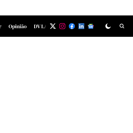
r
Opinião
DV LAB