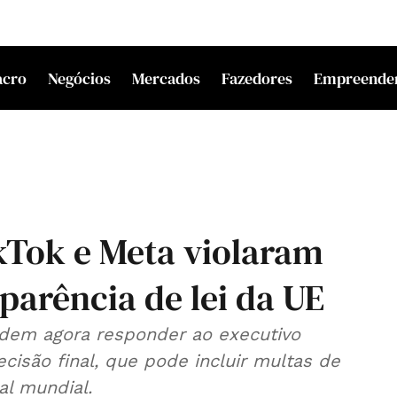
acro
Negócios
Mercados
Fazedores
Empreende
ikTok e Meta violaram
parência de lei da UE
dem agora responder ao executivo
ecisão final, que pode incluir multas de
l mundial.