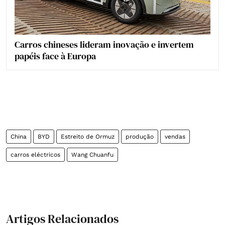
Carros chineses lideram inovação e invertem
papéis face à Europa
China
BYD
Estreito de Ormuz
produção
vendas
carros eléctricos
Wang Chuanfu
Artigos Relacionados