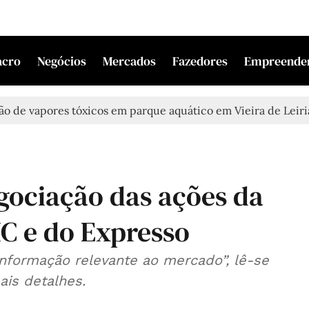
acro
Negócios
Mercados
Fazedores
Empreende
apores tóxicos em parque aquático em Vieira de Leiria
Cas
ociação das ações da
IC e do Expresso
informação relevante ao mercado”, lê-se
is detalhes.