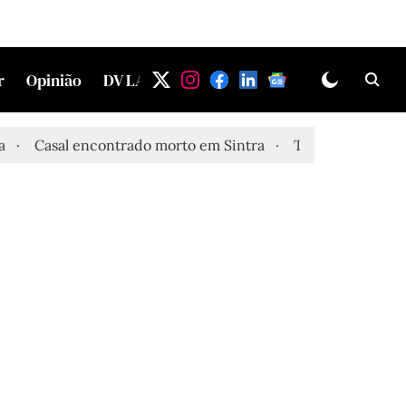
r
Opinião
DV LAB
al encontrado morto em Sintra
Três feridos graves após