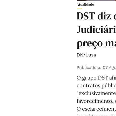
Atualidade
DST diz 
Judiciár
preço ma
DN/Lusa
Publicado a
:
07 Ago
O grupo DST afir
contratos públic
"exclusivamente
favorecimento, 
O esclareciment