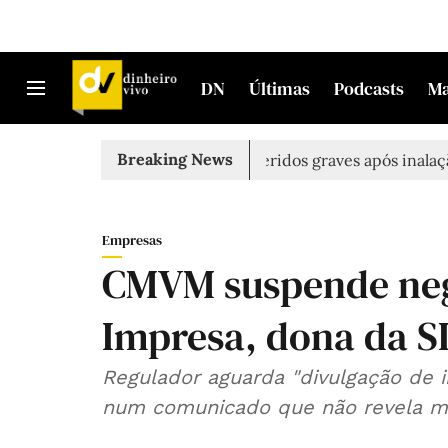
DN
Últimas
Podcasts
M
Breaking News
 morto em Sintra
Três feridos graves após inalação de v
Empresas
CMVM suspende neg
Impresa, dona da S
Regulador aguarda "divulgação de 
num comunicado que não revela ma