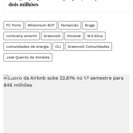
dois milhões
FC Porto
Millennium BCP
Famalicão
Braga
corticeira amorim
Greenvolt
Hovione
M.A.Silva
comunidades de energia
OLI
Greenvolt Comunidades
José Queirós de Almeida