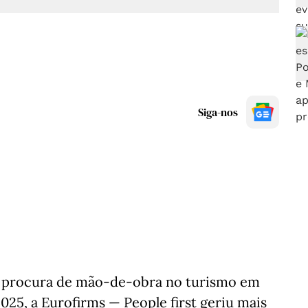
Siga-nos
r a procura de mão‑de‑obra no turismo em
025, a Eurofirms — People first geriu mais