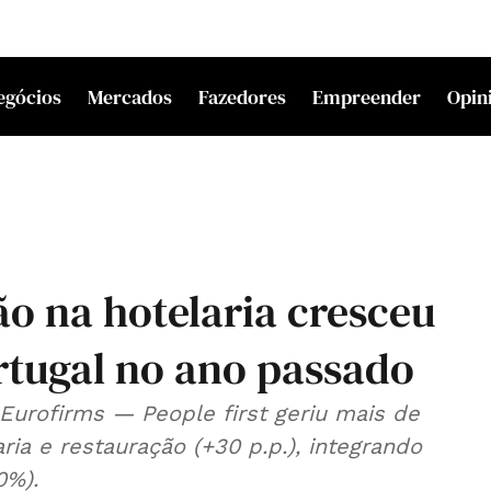
egócios
Mercados
Fazedores
Empreender
Opin
o na hotelaria cresceu
tugal no ano passado
Eurofirms — People first geriu mais de
ria e restauração (+30 p.p.), integrando
0%).