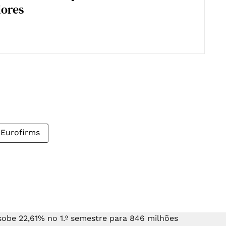
dores
Eurofirms