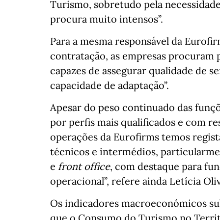
Turismo, sobretudo pela necessidade
procura muito intensos”.
Para a mesma responsável da Eurofirm
contratação, as empresas procuram p
capazes de assegurar qualidade de se
capacidade de adaptação”.
Apesar do peso continuado das funçõ
por perfis mais qualificados e com r
operações da Eurofirms temos regis
técnicos e intermédios, particularm
e
front office
, com destaque para fu
operacional”, refere ainda Letícia Oliv
Os indicadores macroeconómicos sub
que o Consumo do Turismo no Terri