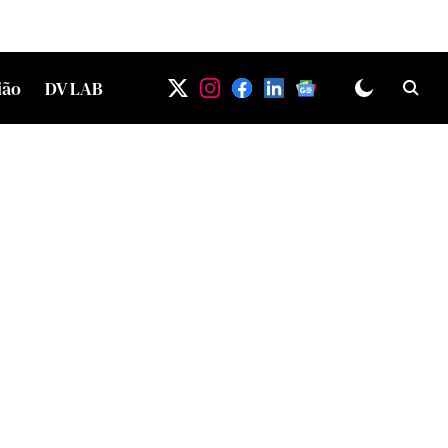
ião
DV LAB