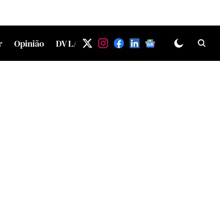
r
Opinião
DV LAB