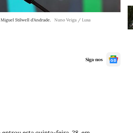
Miguel Stilwell d'Andrade.
Nuno Veiga / Lusa
Siga-nos
entrou esta quinta-feira, 28, em