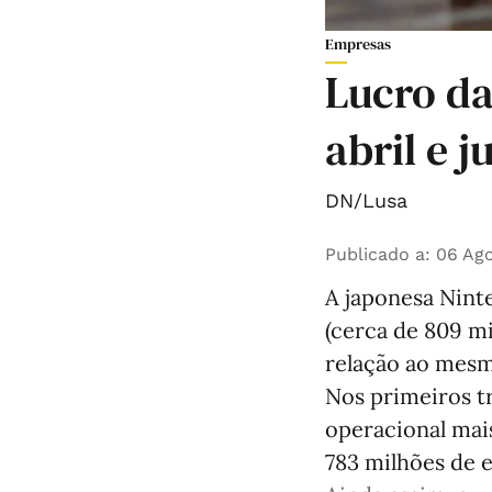
Empresas
Lucro d
abril e 
DN/Lusa
Publicado a
:
06 Ago
A japonesa Ninte
(cerca de 809 m
relação ao mesm
Nos primeiros tr
operacional mais
783 milhões de e