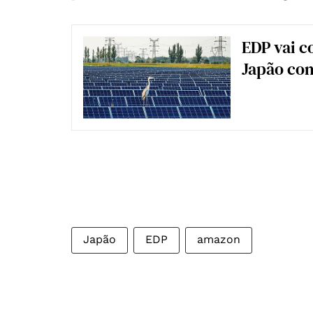
EDP vai c
Japão com
Japão
EDP
amazon