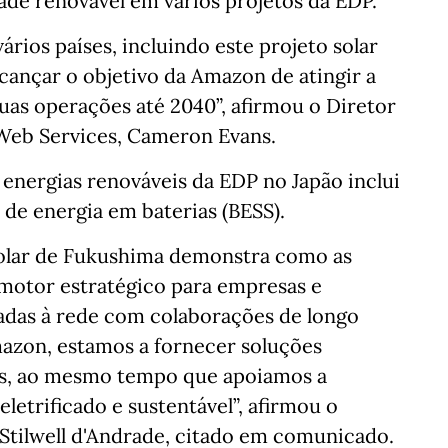
ade renovável em vários projetos da EDP.
rios países, incluindo este projeto solar
cançar o objetivo da Amazon de atingir a
uas operações até 2040”, afirmou o Diretor
Web Services, Cameron Evans.
e energias renováveis da EDP no Japão inclui
e energia em baterias (BESS).
solar de Fukushima demonstra como as
motor estratégico para empresas e
adas à rede com colaborações de longo
azon, estamos a fornecer soluções
vas, ao mesmo tempo que apoiamos a
letrificado e sustentável”, afirmou o
Stilwell d'Andrade, citado em comunicado.