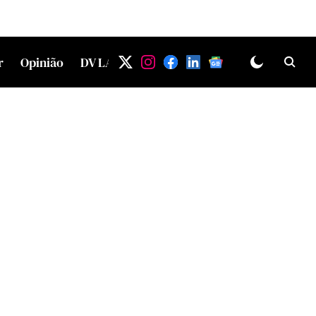
r
Opinião
DV LAB