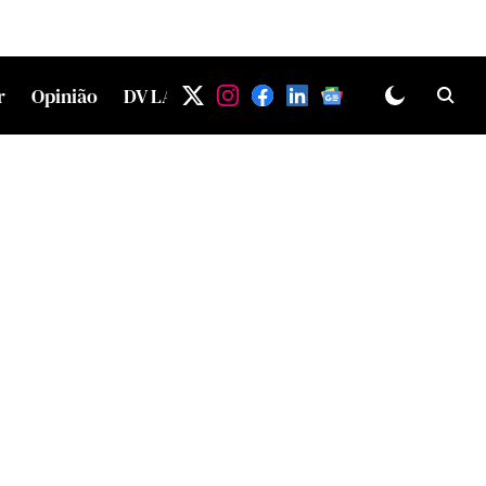
r
Opinião
DV LAB