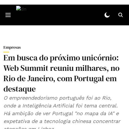
Empresas
Em busca do próximo unicórnio:
Web Summit reuniu milhares, no
Rio de Janeiro, com Portugal em
destaque
O empreendedorismo português foi ao Rio,
onde a Inteligência Artificial foi tema central.
Há ambição de ver Portugal "no mapa da IA" e
expetativa de a tecnologia chinesa concentrar
atenções em Lisboa.