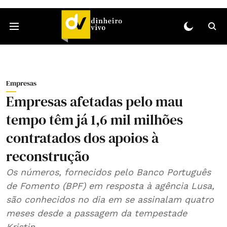
Empresas
Empresas afetadas pelo mau
tempo têm já 1,6 mil milhões
contratados dos apoios à
reconstrução
Os números, fornecidos pelo Banco Português
de Fomento (BPF) em resposta à agência Lusa,
são conhecidos no dia em se assinalam quatro
meses desde a passagem da tempestade
Kristin.