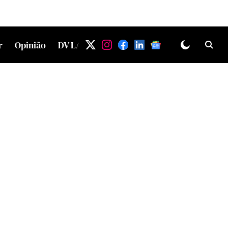
r
Opinião
DV LAB