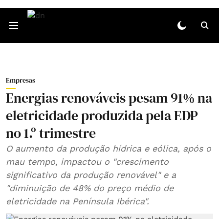
Empresas
Energias renováveis pesam 91% na
eletricidade produzida pela EDP
no 1.º trimestre
O aumento da produção hídrica e eólica, após o
mau tempo, impactou o "crescimento
significativo da produção renovável" e a
"diminuição de 48% do preço médio de
eletricidade na Península Ibérica".