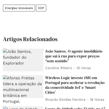
Energias renováveis
EDP
Artigos Relacionados
João Santos. O agente imobiliário
que sai à rua para expor preços
“sem sentido”
Caroline Ribeiro
10 Horas
Wireless Logic investe 1M€ em
Portugal para acelerar a revolução
da conectividade IoT e ‘Smart
Cities’
Ricardo Simões Ferreira
18 Horas
Lucro da Airbnb sobe 22,61% no 1.º