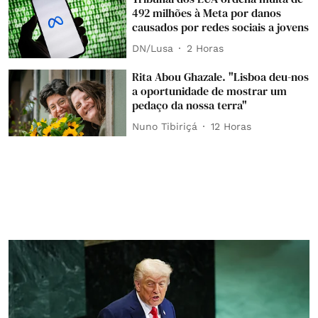
492 milhões à Meta por danos
causados por redes sociais a jovens
DN/Lusa
2 Horas
Rita Abou Ghazale. "Lisboa deu-nos
a oportunidade de mostrar um
pedaço da nossa terra"
Nuno Tibiriçá
12 Horas