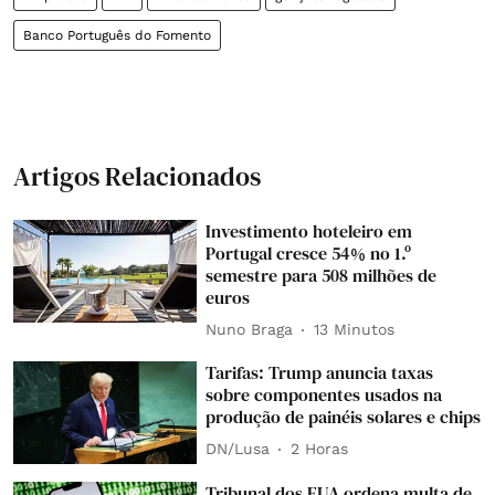
Banco Português do Fomento
Artigos Relacionados
Investimento hoteleiro em
Portugal cresce 54% no 1.º
semestre para 508 milhões de
euros
Nuno Braga
13 Minutos
Tarifas: Trump anuncia taxas
sobre componentes usados na
produção de painéis solares e chips
DN/Lusa
2 Horas
Tribunal dos EUA ordena multa de