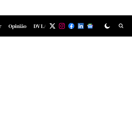
r
Opinião
DV LAB