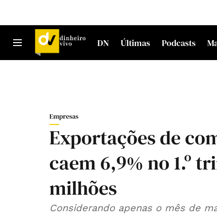
DN
Últimas
Podcasts
M
Empresas
Exportações de co
caem 6,9% no 1.º tr
milhões
Considerando apenas o mês de ma