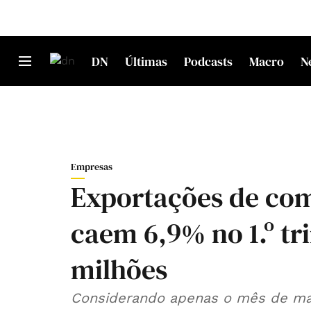
DN
Últimas
Podcasts
Macro
N
Empresas
Exportações de co
caem 6,9% no 1.º tr
milhões
Considerando apenas o mês de ma