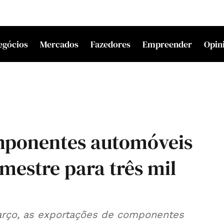
egócios
Mercados
Fazedores
Empreender
Opin
mponentes automóveis
imestre para três mil
rço, as exportações de componentes