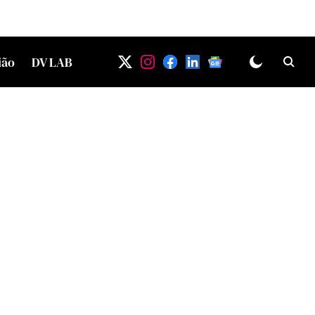
ião
DV LAB