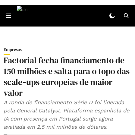
Empresas
Factorial fecha financiamento de
150 milhões e salta para o topo das
scale‑ups europeias de maior
valor
A ronda de financiamento Série D foi liderada
pela General Catalyst. Plataforma espanhola de
IA com presença em Portugal surge agora
avaliada em 2,5 mil milhões de dólares.