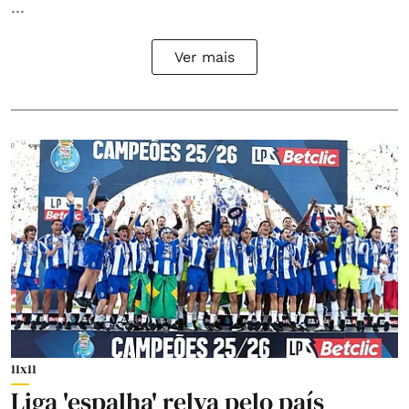
...
Ver mais
11x11
Liga 'espalha' relva pelo país