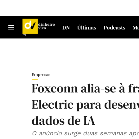
DN
Últimas
Podcasts
M
Empresas
Foxconn alia-se à f
Electric para desen
dados de IA
O anúncio surge duas semanas apó