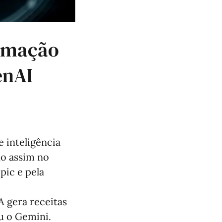
amação
enAI
 inteligência
do assim no
pic e pela
A gera receitas
u o Gemini.