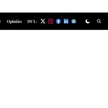
r
Opinião
DV LAB