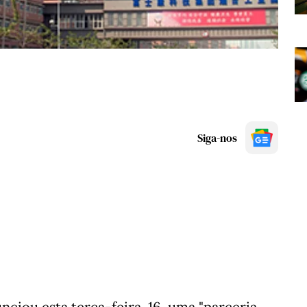
Siga-nos
ciou esta terça-feira, 16. uma "parceria