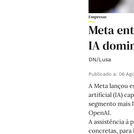
Empresas
Meta en
IA domi
DN/Lusa
Publicado a
:
06 Ago
A Meta lançou e
artificial (IA)
segmento mais l
OpenAI.
A assistência à 
concretas, para