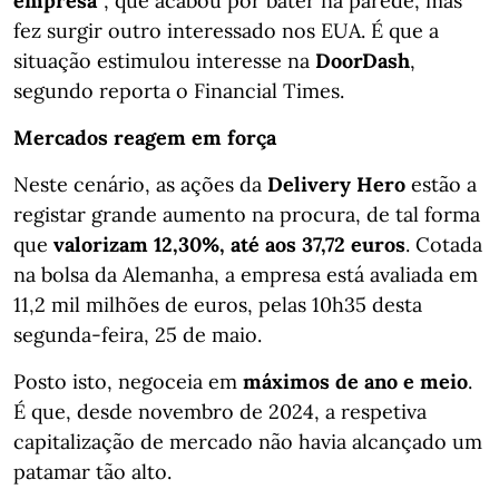
empresa"
, que acabou por bater na parede, mas
fez surgir outro interessado nos EUA. É que a
situação estimulou interesse na
DoorDash
,
segundo reporta o Financial Times.
Mercados reagem em força
Neste cenário, as ações da
Delivery Hero
estão a
registar grande aumento na procura, de tal forma
que
valorizam 12,30%, até aos 37,72 euros
. Cotada
na bolsa da Alemanha, a empresa está avaliada em
11,2 mil milhões de euros, pelas 10h35 desta
segunda-feira, 25 de maio.
Posto isto, negoceia em
máximos de ano e meio
.
É que, desde novembro de 2024, a respetiva
capitalização de mercado não havia alcançado um
patamar tão alto.