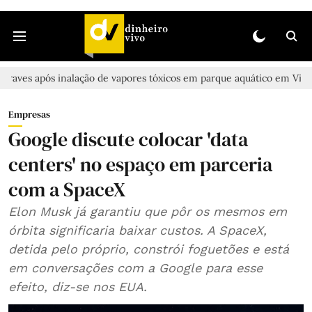
 inalação de vapores tóxicos em parque aquático em Vieira de Leiria
Empresas
Google discute colocar 'data
centers' no espaço em parceria
com a SpaceX
Elon Musk já garantiu que pôr os mesmos em
órbita significaria baixar custos. A SpaceX,
detida pelo próprio, constrói foguetões e está
em conversações com a Google para esse
efeito, diz-se nos EUA.