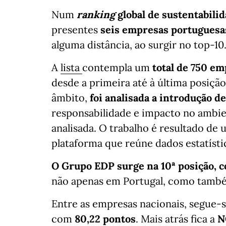
Num
ranking
global de sustentabili
presentes
seis empresas portuguesa
alguma distância, ao surgir no top-10
A
lista
contempla um
total de 750 e
desde a primeira até à última posiçã
âmbito,
foi analisada a introdução d
responsabilidade e impacto no ambie
analisada. O trabalho é resultado de 
plataforma que reúne dados estatísti
O Grupo EDP surge na 10ª posição, 
não apenas em Portugal, como também 
Entre as empresas nacionais, segue-
com
80,22 pontos
. Mais atrás fica a
N