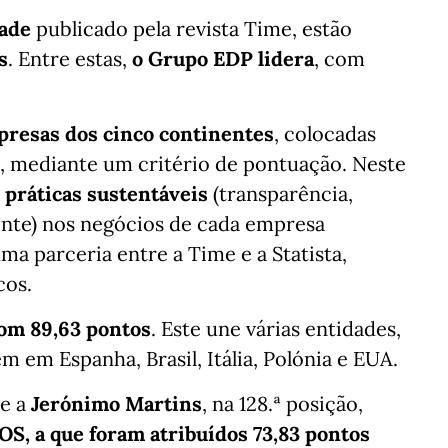
dade
publicado pela revista Time, estão
s
. Entre estas,
o Grupo EDP lidera
, com
.
mpresas dos cinco continentes
, colocadas
o, mediante um critério de pontuação. Neste
e práticas sustentáveis
(transparência,
nte) nos negócios de cada empresa
uma parceria entre a Time e a Statista,
cos.
com 89,63 pontos
. Este une várias entidades,
em Espanha, Brasil, Itália, Polónia e EUA.
se a
Jerónimo Martins
, na 128.ª posição,
OS, a que foram atribuídos 73,83 pontos