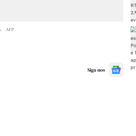
s.
AFP
Siga-nos