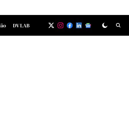
ião
DV LAB