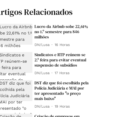
rtigos Relacionados
Lucro da Airbnb sobe 22,61%
no 1.º semestre para 846
milhões
DN/Lusa
16 Horas
Sindicatos e RTP reúnem-se
2.ª feira para evitar eventual
suspensão de subsídios
DN/Lusa
17 Horas
DST diz que foi escolhida pela
Polícia Judiciária e MAI por
ter apresentado "o preço
mais baixo"
DN/Lusa
19 Horas
Criação de empresas em