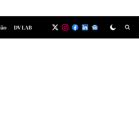
ião
DV LAB