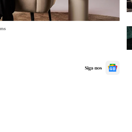
ems
Siga-nos