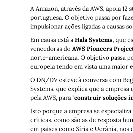
A Amazon, através da AWS, apoia 12 s
portuguesa. O objetivo passa por fazer
impulsionar ações ligadas a causas soc
Em causa está a
Hala Systems
, que e
vencedoras do
AWS Pioneers Projec
norte-americana. O objetivo passa p
europeia tendo em vista uma maior es
O DN/DV esteve à conversa com Bego
Systems, que explica que a empresa u
pela AWS, para
"construir soluções i
Isto porque a empresa se especializa
críticas, como são as de resposta hum
em países como Síria e Ucrânia, nos q