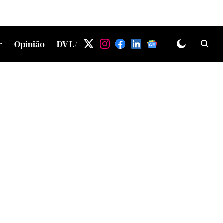
r
Opinião
DV LAB