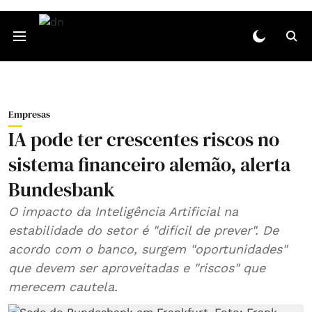
Empresas
IA pode ter crescentes riscos no
sistema financeiro alemão, alerta
Bundesbank
O impacto da Inteligência Artificial na
estabilidade do setor é "difícil de prever". De
acordo com o banco, surgem "oportunidades"
que devem ser aproveitadas e "riscos" que
merecem cautela.