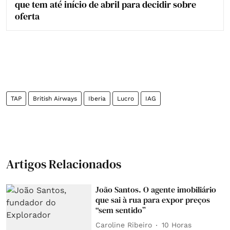
que tem até início de abril para decidir sobre
oferta
TAP
British Airways
Iberia
Lucro
IAG
Artigos Relacionados
João Santos. O agente imobiliário
que sai à rua para expor preços
“sem sentido”
Caroline Ribeiro
10 Horas