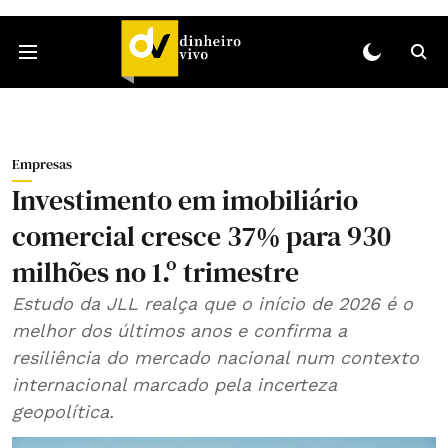
Empresas
Investimento em imobiliário
comercial cresce 37% para 930
milhões no 1.º trimestre
Estudo da JLL realça que o início de 2026 é o
melhor dos últimos anos e confirma a
resiliência do mercado nacional num contexto
internacional marcado pela incerteza
geopolítica.