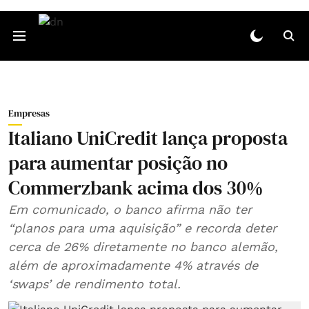
Empresas
Italiano UniCredit lança proposta
para aumentar posição no
Commerzbank acima dos 30%
Em comunicado, o banco afirma não ter
“planos para uma aquisição” e recorda deter
cerca de 26% diretamente no banco alemão,
além de aproximadamente 4% através de
‘swaps’ de rendimento total.