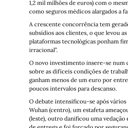
1,2 mil milhões de euros) com o mesm
como seguros médicos alargados a fam
A crescente concorrência tem gerad
subsídios aos clientes, o que levou a
plataformas tecnológicas ponham fim
irracional”.
O novo investimento insere-se num 
sobre as difíceis condições de traba
ganham menos de um euro por entre
poucos intervalos para descanso.
O debate intensificou-se após vário
Wuhan (centro), um estafeta ameaço
(leste), outro danificou uma vedaçã
de entrega e foi forçado por seguran