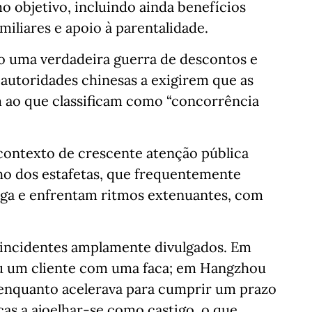
o objetivo, incluindo ainda benefícios
iliares e apoio à parentalidade.
o uma verdadeira guerra de descontos e
s autoridades chinesas a exigirem que as
 ao que classificam como “concorrência
contexto de crescente atenção pública
lho dos estafetas, que frequentemente
ga e enfrentam ritmos extenuantes, com
s incidentes amplamente divulgados. Em
u um cliente com uma faca; em Hangzhou
o enquanto acelerava para cumprir um prazo
ças a ajoelhar-se como castigo, o que