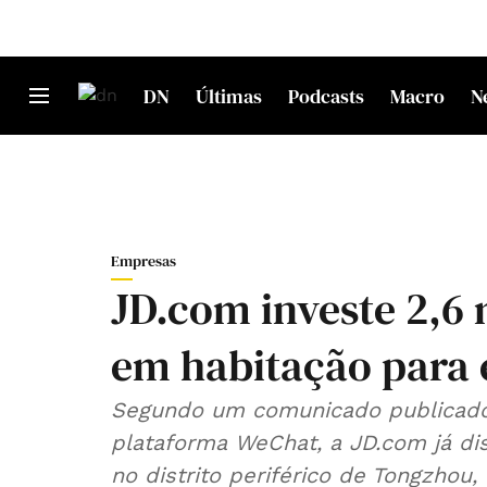
DN
Últimas
Podcasts
Macro
N
Empresas
JD.com investe 2,6 
em habitação para 
Segundo um comunicado publicado 
plataforma WeChat, a JD.com já dis
no distrito periférico de Tongzhou