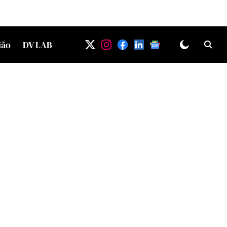
ião
DV LAB