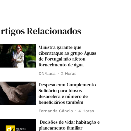
rtigos Relacionados
Ministra garante que
ciberataque ao grupo Águas
de Portugal não afetou
fornecimento de água
DN/Lusa
2 Horas
Despesa com Complemento
Solidário para Idosos
desacelera e número de
beneficiários também
Fernanda Câncio
4 Horas
Decisões de vida: habitação e
planeamento familiar