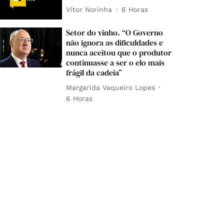
Vítor Norinha
6 Horas
Setor do vinho. “O Governo
não ignora as dificuldades e
nunca aceitou que o produtor
continuasse a ser o elo mais
frágil da cadeia”
Margarida Vaqueiro Lopes
6 Horas