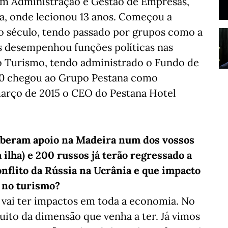
 em Administração e Gestão de Empresas,
sa, onde lecionou 13 anos. Começou a
 o século, tendo passado por grupos como a
es desempenhou funções políticas nas
do Turismo, tendo administrado o Fundo de
00 chegou ao Grupo Pestana como
março de 2015 o CEO do Pestana Hotel
eberam apoio na Madeira num dos vossos
a ilha) e 200 russos já terão regressado a
nflito da Rússia na Ucrânia e que impacto
r no turismo?
vai ter impactos em toda a economia. No
ito da dimensão que venha a ter. Já vimos