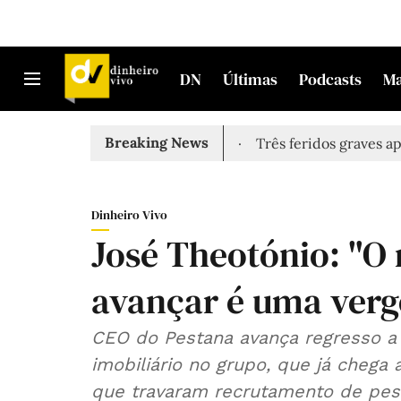
DN
Últimas
Podcasts
M
Breaking News
 encontrado morto em Sintra
Três feridos graves após in
Dinheiro Vivo
José Theotónio: "O
avançar é uma verg
CEO do Pestana avança regresso a 
imobiliário no grupo, que já chega
que travaram recrutamento de pess