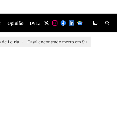
r
Opinião
DV LAB
eiria
Casal encontrado morto em Sintra
Três feridos 