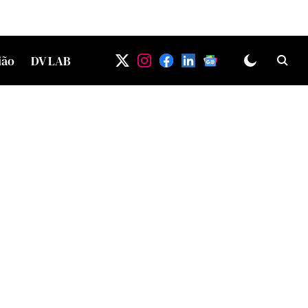
ião
DV LAB