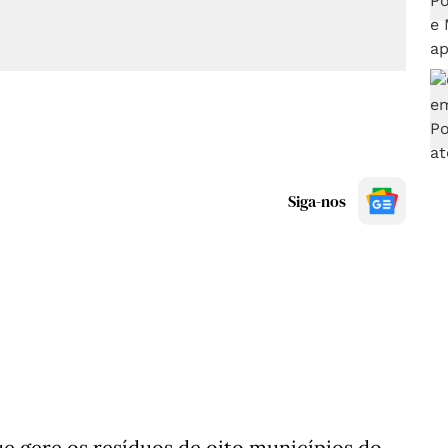
Siga-nos
ue gere os resíduos de oito municípios do