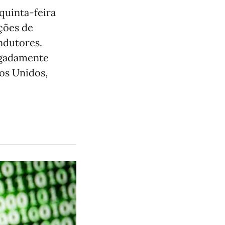
quinta-feira
ções de
ndutores.
legadamente
os Unidos,