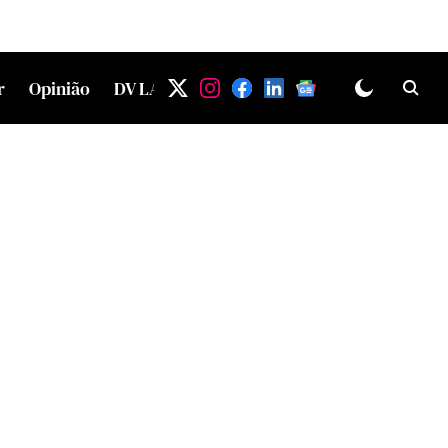
r
Opinião
DV LAB