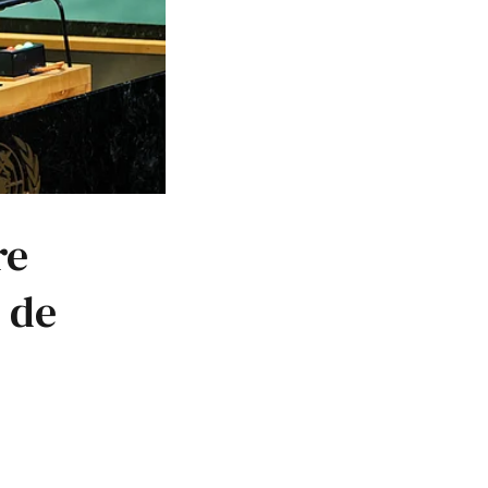
re
 de