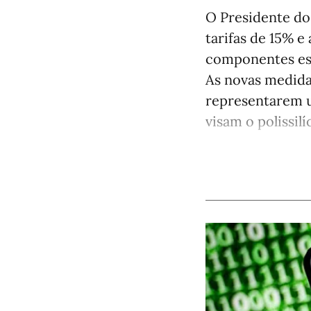
O Presidente do
tarifas de 15% 
componentes ess
As novas medida
representarem u
visam o polissilí