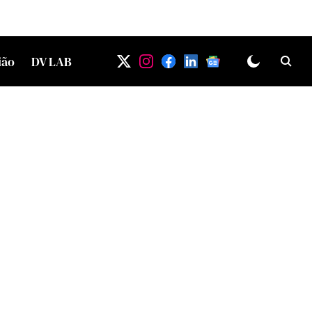
ião
DV LAB