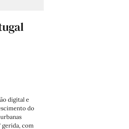
tugal
o digital e
rescimento do
 urbanas
T gerida, com