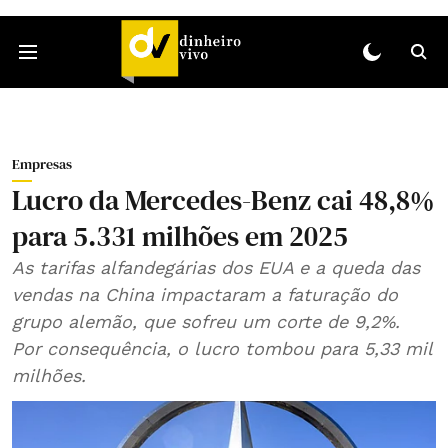
Empresas
Lucro da Mercedes-Benz cai 48,8%
para 5.331 milhões em 2025
As tarifas alfandegárias dos EUA e a queda das
vendas na China impactaram a faturação do
grupo alemão, que sofreu um corte de 9,2%.
Por consequência, o lucro tombou para 5,33 mil
milhões.