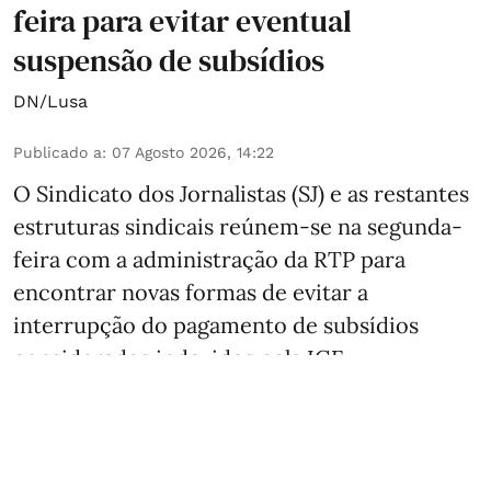
feira para evitar eventual
suspensão de subsídios
DN/Lusa
Publicado a
:
07 Agosto 2026, 14:22
O Sindicato dos Jornalistas (SJ) e as restantes
estruturas sindicais reúnem-se na segunda-
feira com a administração da RTP para
encontrar novas formas de evitar a
interrupção do pagamento de subsídios
considerados indevidos pela IGF.
O Conselho de Administração [CA] da RTP
decidiu suspender preventivamente a
atribuição de novos subsídios identificados
pela Inspeção-Geral de Finanças (IGF) ...