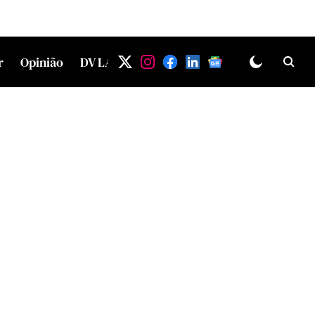
r
Opinião
DV LAB