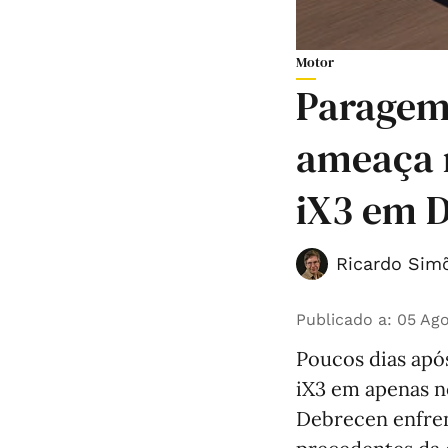
Motor
Paragem 
ameaça 
iX3 em 
Ricardo Simõ
Publicado a
:
05 Ago
Poucos dias apó
iX3 em apenas n
Debrecen enfren