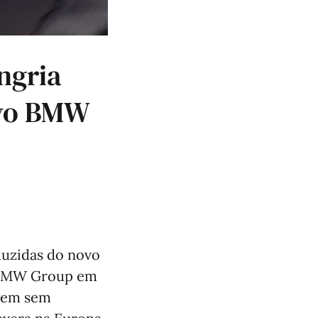
ngria
ovo BMW
duzidas do novo
o BMW Group em
agem sem