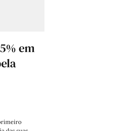
65% em
ela
primeiro
ia das suas