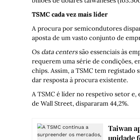
biliões de dólares taiwaneses (103.50
TSMC cada vez mais líder
A procura por semicondutores dispar
aposta de um vasto conjunto de empres
Os
data centers
são essenciais às em
requerem uma série de condições, e
chips. Assim, a TSMC tem registado 
dar resposta à procura existente.
A TSMC é líder no respetivo setor e,
de Wall Street, dispararam 44,2%.
Taiwan a
unidade 