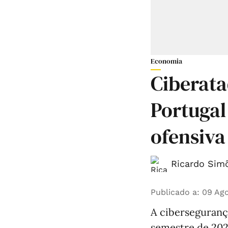
Economia
Ciberat
Portuga
ofensiva 
Ricardo Simõ
Publicado a
:
09 Ago
A ciberseguranç
semestre de 2026