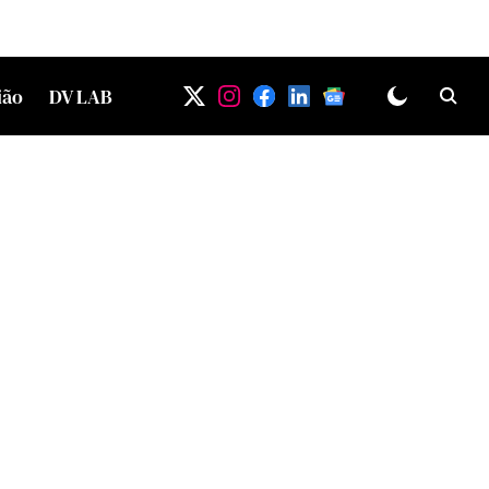
ião
DV LAB