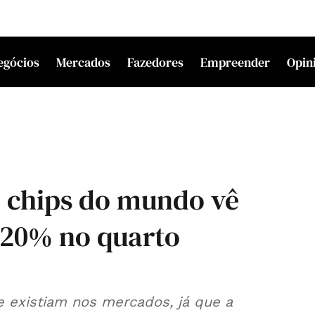
egócios
Mercados
Fazedores
Empreender
Opin
e chips do mundo vê
 20% no quarto
 existiam nos mercados, já que a