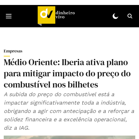
Empresas
Médio Oriente: Iberia ativa plano
para mitigar impacto do preço do
combustível nos bilhetes
A subida do preço do combustível está a
impactar significativamente toda a indústria,
obrigando a agir com antecipação e a reforçar a
solidez financeira e a excelência operacional,
diz a IAG.